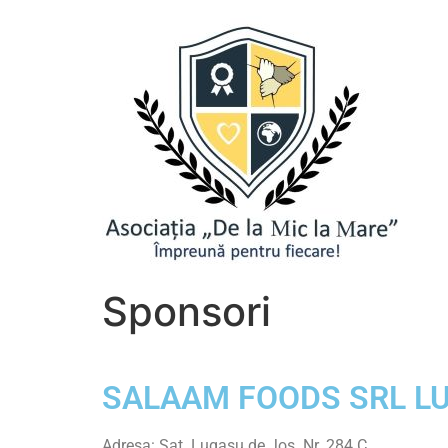
Sponsori
SALAAM FOODS SRL L
Adresa: Sat. Lugașu de Jos Nr. 284 C